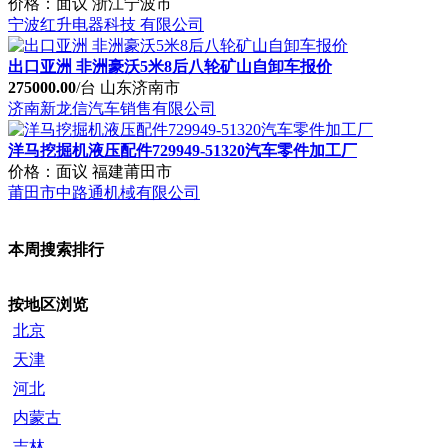
洋马挖掘机液压配件729949-51320汽车零件加工厂
价格：面议
福建莆田市
莆田市中路通机棫有限公司
本周搜索排行
按地区浏览
北京
天津
河北
内蒙古
吉林
江苏
安徽
江西
河南