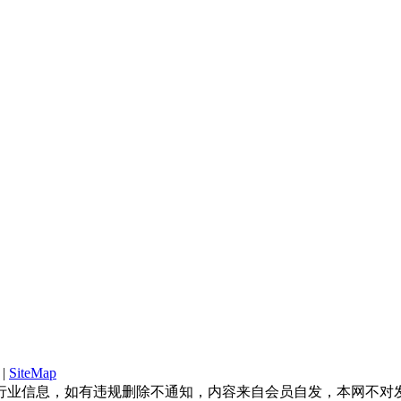
|
SiteMap
本站免费发布B2B行业信息，如有违规删除不通知，内容来自会员自发，
取任何处理费用。
皖ICP备2022000380号-2