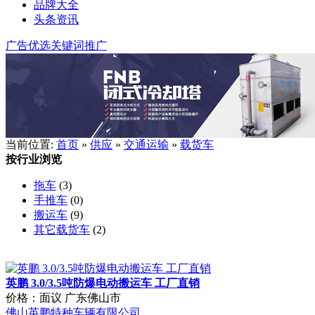
品牌大全
头条资讯
广告优选
关键词推广
当前位置:
首页
»
供应
»
交通运输
»
载货车
按行业浏览
拖车
(3)
手推车
(0)
搬运车
(9)
其它载货车
(2)
英鹏 3.0/3.5吨防爆电动搬运车 工厂直销
价格：面议
广东佛山市
佛山英鹏特种车辆有限公司
英鹏 2.0吨防爆电动搬运车 工厂直销