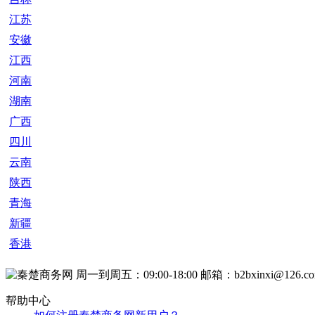
湖南
广西
四川
云南
陕西
青海
新疆
香港
周一到周五：09:00-18:00
邮箱：b2bxinxi@126.c
帮助中心
如何注册秦楚商务网新用户？
账号密码忘记了怎么办？
如何推荐产品到自己商铺的首页？
怎样让客户第一时间找到您的商铺？
会员服务
VIP会员能享受到什么服务？