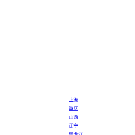
上海
重庆
山西
辽宁
黑龙江
浙江
福建
山东
湖北