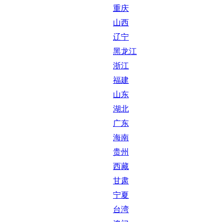
重庆
山西
辽宁
黑龙江
浙江
福建
山东
湖北
广东
海南
贵州
西藏
甘肃
宁夏
台湾