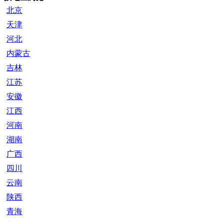
北京
天津
河北
内蒙古
吉林
江苏
安徽
江西
河南
湖南
广西
四川
云南
陕西
青海