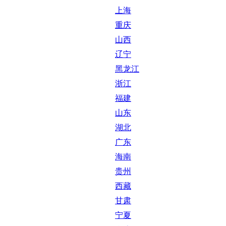
上海
重庆
山西
辽宁
黑龙江
浙江
福建
山东
湖北
广东
海南
贵州
西藏
甘肃
宁夏