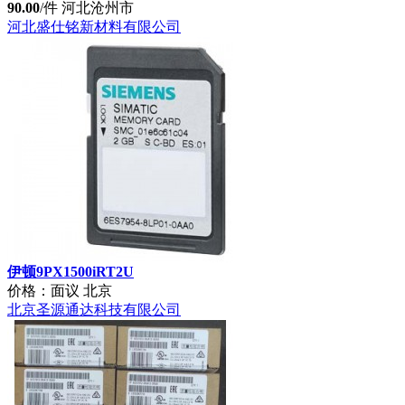
碳纤维辊-锂电池极片辊
90.00
/件
河北沧州市
河北盛仕铭新材料有限公司