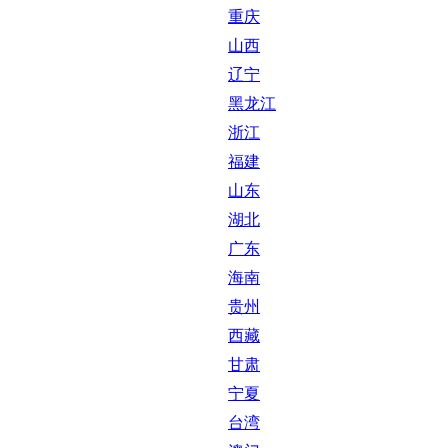
重庆
山西
辽宁
黑龙江
浙江
福建
山东
湖北
广东
海南
贵州
西藏
甘肃
宁夏
台湾