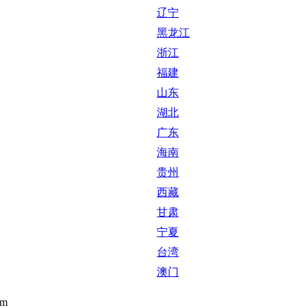
辽宁
黑龙江
浙江
福建
山东
湖北
广东
海南
贵州
西藏
甘肃
宁夏
台湾
澳门
om