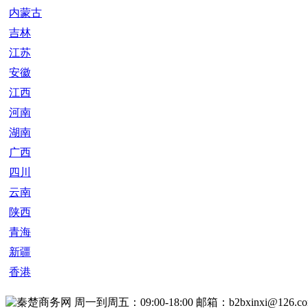
内蒙古
吉林
江苏
安徽
江西
河南
湖南
广西
四川
云南
陕西
青海
新疆
香港
周一到周五：09:00-18:00
邮箱：b2bxinxi@126.c