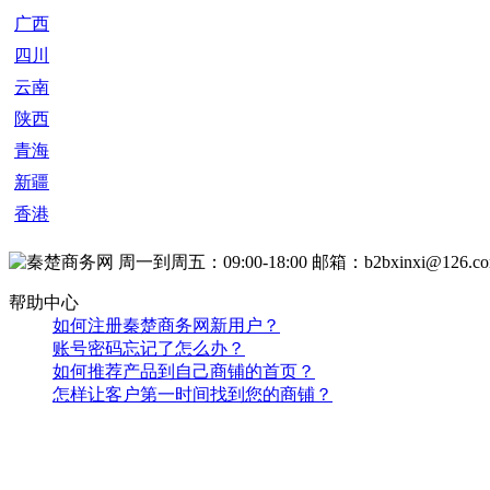
2025西部国际燃气轮机暨航空发动机材料及部件展
12000.00
/平方米
上海
上海氟伦展览有限公司
庆阳出售二手布草水洗设备二手4辊烫平机二手折叠机
价格：面议
河北石家庄市
石家庄永芳洗涤设备销售中心（普通合伙）
本周搜索排行