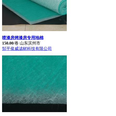
烤漆房地棉（玻纤地棉/阻漆棉）价格
80.00
/卷
山东滨州市
邹平俊威滤材科技有限公司
喷漆房烤漆房专用地棉
150.00
/卷
山东滨州市
邹平俊威滤材科技有限公司