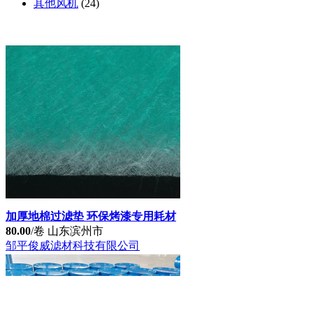
其他风机
(24)
加厚地棉过滤垫 环保烤漆专用耗材
80.00
/卷
山东滨州市
邹平俊威滤材科技有限公司