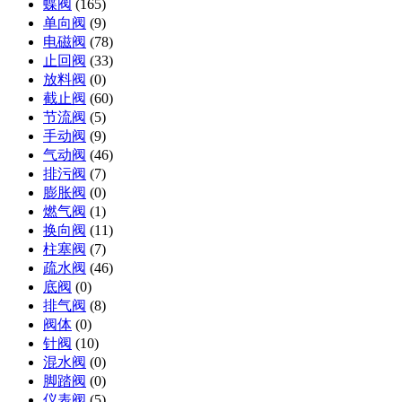
蝶阀
(165)
单向阀
(9)
电磁阀
(78)
止回阀
(33)
放料阀
(0)
截止阀
(60)
节流阀
(5)
手动阀
(9)
气动阀
(46)
排污阀
(7)
膨胀阀
(0)
燃气阀
(1)
换向阀
(11)
柱塞阀
(7)
疏水阀
(46)
底阀
(0)
排气阀
(8)
阀体
(0)
针阀
(10)
混水阀
(0)
脚踏阀
(0)
仪表阀
(5)