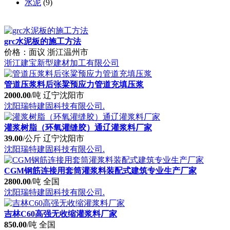
水泥
(9)
grc水泥板的施工方法
价格：面议
浙江温州市
浙江建宝新型建材加工有限公司
管道压浆料后张粱预应力管道充填压浆
2000.00
/吨
辽宁沈阳市
沈阳瑞特建固科技有限公司.
灌浆树脂（环氧灌缝胶）通辽灌浆料厂家
39.00
/公斤
辽宁沈阳市
沈阳瑞特建固科技有限公司.
CGM钢筋连接用套筒灌浆料装配式建筑专业生产厂家
2800.00
/吨
全国
沈阳瑞特建固科技有限公司.
吉林C60高强无收缩灌浆料厂家
850.00
/吨
全国