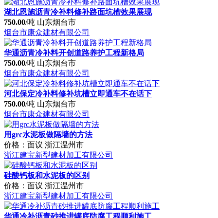
湖北恩施沥青冷补料修补路面坑槽效果展现
750.00
/吨
山东烟台市
烟台市康众建材有限公司
华通沥青冷补料开创道路养护工程新格局
750.00
/吨
山东烟台市
烟台市康众建材有限公司
河北保定冷补料修补坑槽立即通车不在话下
750.00
/吨
山东烟台市
烟台市康众建材有限公司
用grc水泥板做隔墙的方法
价格：面议
浙江温州市
浙江建宝新型建材加工有限公司
硅酸钙板和水泥板的区别
价格：面议
浙江温州市
浙江建宝新型建材加工有限公司
华通冷补沥青砂推进罐底防腐工程顺利施工