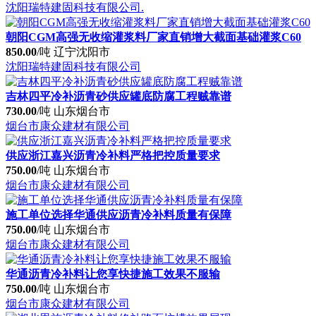
沈阳瑞特建固科技有限公司.
朝阳CGM高强无收缩灌浆料厂家直销增大截面基础灌浆C60
850.00
/吨
辽宁沈阳市
沈阳瑞特建固科技有限公司
吉林四平冷补沥青砂供应罐底防腐工程贼靠谱
730.00
/吨
山东烟台市
烟台市康众建材有限公司
供应浙江嘉兴沥青冷补料严格把控质量要求
750.00
/吨
山东烟台市
烟台市康众建材有限公司
施工单位选择华通供应沥青冷补料质量有保障
750.00
/吨
山东烟台市
烟台市康众建材有限公司
华通沥青冷补料让您享快捷施工效果不服输
750.00
/吨
山东烟台市
烟台市康众建材有限公司