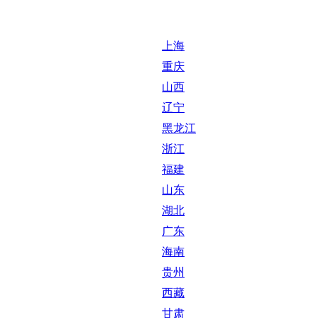
上海
重庆
山西
辽宁
黑龙江
浙江
福建
山东
湖北
广东
海南
贵州
西藏
甘肃