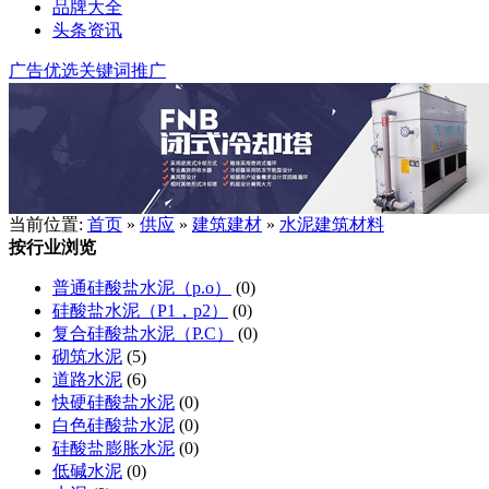
品牌大全
头条资讯
广告优选
关键词推广
当前位置:
首页
»
供应
»
建筑建材
»
水泥建筑材料
按行业浏览
普通硅酸盐水泥（p.o）
(0)
硅酸盐水泥（P1，p2）
(0)
复合硅酸盐水泥（P.C）
(0)
砌筑水泥
(5)
道路水泥
(6)
快硬硅酸盐水泥
(0)
白色硅酸盐水泥
(0)
硅酸盐膨胀水泥
(0)
低碱水泥
(0)