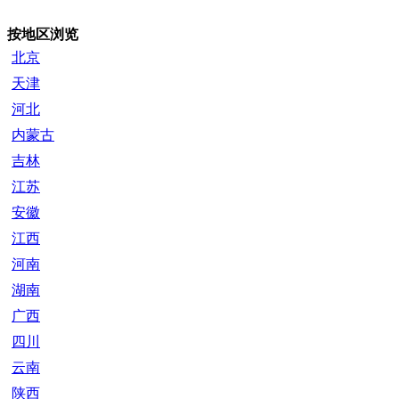
按地区浏览
北京
天津
河北
内蒙古
吉林
江苏
安徽
江西
河南
湖南
广西
四川
云南
陕西